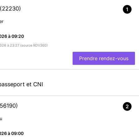
(22230)
1
er
026 à 09:20
/2026 à 23:27 (source RDV360)
Prendre rendez-vous
passeport et CNI
(56190)
2
u
026 à 09:00