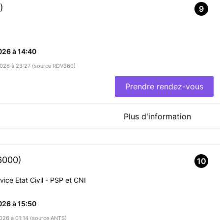
)
9
026 à 14:40
/2026 à 23:27 (source RDV360)
Prendre rendez-vous
Plus d'information
rendez-vous en mairie de Plélo.
 étape.
6000)
10
 et que vous étiez majeur(e), elle reste
valide 5 ans après la date
nder le renouvellement avant cette nouvelle date d'expiration.
vice Etat Civil - PSP et CNI
ivil (mariage, divorce, changement de prénom ou de nom),
026 à 15:50
En savoir plus
2026 à 01:14 (source ANTS)