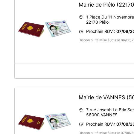
Mairie de Plélo
(22170
1 Place Du 11 Novembre
22170
Plélo
Prochain RDV :
07/08/2
Disponibilité mise à jour le 06/08
A propos de Mairie de Plélo
La saisie de la pré-demande est obligatoire pour prendre 
France Services Plélo peut vous accompagner pour cette
Mairie de VANNES
(5
Si votre carte d'identité a été délivrée entre 2004 et 2013
d'expiration
qui est indiquée, vous ne pouvez pas en dema
7 rue Joseph Le Brix Ser
Exceptions : changement d’adresse, changement d’état c
56000
VANNES
voyage avec justificatifs.
Prochain RDV :
07/08/2
Disponibilité mise à jour le 07/08/