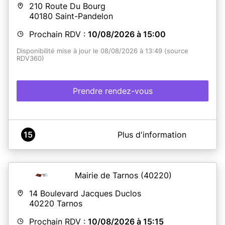
210 Route Du Bourg
40180
Saint-Pandelon
Prochain RDV :
10/08/2026 à 15:00
Disponibilité mise à jour le 08/08/2026 à 13:49 (source
RDV360)
Prendre rendez-vous
A propos de Mairie Saint-Pandelon
15
Plus d'information
Lorsque vous lisez la mention "votre rendez-vous est
bien confirmé", vous recevez un e-mail dans les 10
minutes. Nous vous remercions de patienter pour la
réception de cet e-mail ne pas renouveler inutilement
Mairie de Tarnos
(40220)
votre demande de rendez-vous.
14 Boulevard Jacques Duclos
40220
Tarnos
En savoir plus
Prochain RDV :
10/08/2026 à 15:15