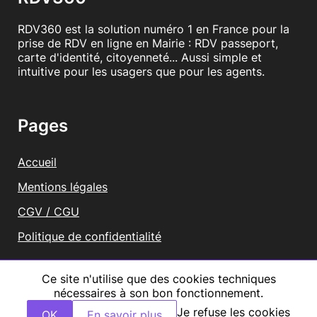
RDV360 est la solution numéro 1 en France pour la
prise de RDV en ligne en Mairie : RDV passeport,
carte d'identité, citoyenneté... Aussi simple et
intuitive pour les usagers que pour les agents.
Pages
Accueil
Mentions légales
CGV / CGU
Politique de confidentialité
Vous représentez une mairie ?
Ce site n'utilise que des cookies techniques
nécessaires à son bon fonctionnement.
Tous droits réservés RDV360
Je refuse les cookies
OK
En savoir plus