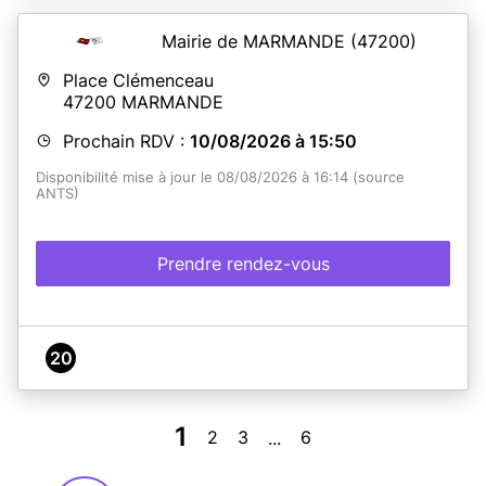
Mairie de MARMANDE
(47200)
En savoir plus
Place Clémenceau
47200
MARMANDE
Prochain RDV :
10/08/2026 à 15:50
Disponibilité mise à jour le 08/08/2026 à 16:14 (source
ANTS)
Prendre rendez-vous
20
1
2
3
6
...