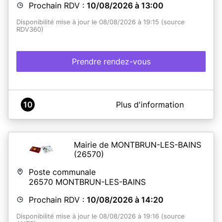
Prochain RDV :
10/08/2026 à 13:00
Disponibilité mise à jour le 08/08/2026 à 19:15 (source
RDV360)
Prendre rendez-vous
A propos de Mairie de TAVERNES
10
Plus d'information
La mairie est accessible aux personnes à mobilité
réduite. Le service CNI/Passeport se situe en rez-de-
chaussée. Accès à la mairie depuis la place de l'Eglise.
Possibilité de stationner place de la mairie avec disque
Mairie de MONTBRUN-LES-BAINS
de stationnement.
(26570)
La présence des
mineurs
pour lesquels un titre est
Poste communale
demandé est OBLIGATOIRE au dépôt du dossier.
26570
MONTBRUN-LES-BAINS
La
remise
de votre passeport ou carte d'identité se fait
Prochain RDV :
10/08/2026 à 14:20
sans rendez-vous, merci de vous présenter au plus tard
30 minutes avant la fermeture de la mairie, muni de votre
Disponibilité mise à jour le 08/08/2026 à 19:16 (source
titre actuel.