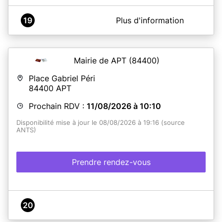
A propos de Mairie de la Ciotat
19
Plus d'information
IMPORTANT NOUVELLE ADRESSE pour l'État Civil : 80
rue des Poilus
(anciens locaux de la Caisse d'Epargne)
Mairie de APT
(84400)
En savoir plus
Place Gabriel Péri
84400
APT
Prochain RDV :
11/08/2026 à 10:10
Disponibilité mise à jour le 08/08/2026 à 19:16 (source
ANTS)
Prendre rendez-vous
20