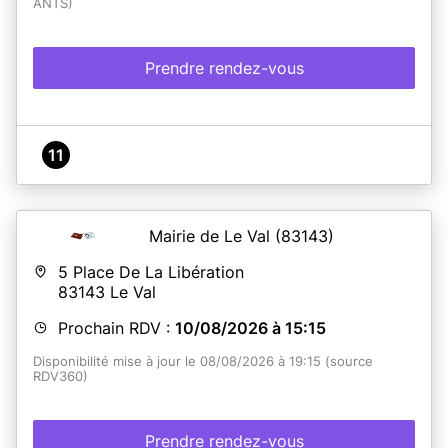
ANTS)
La Mairie de Tavernes est habilitée à réaliser la
certification d'identité numérique, accessible sans
rendez-vous.
Prendre rendez-vous
Vous devrez vous présenter avec votre CNI originale
ainsi que le QR code.
Attention, la Mairie sera fermée :
Les 26 décembre et 2 janvier.
11
En savoir plus
Mairie de Le Val
(83143)
5 Place De La Libération
83143
Le Val
Prochain RDV :
10/08/2026 à 15:15
Disponibilité mise à jour le 08/08/2026 à 19:15 (source
RDV360)
Prendre rendez-vous