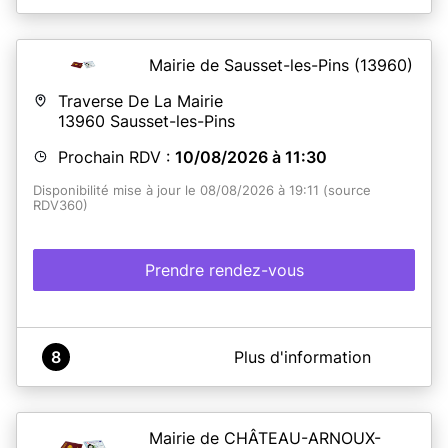
Mairie de Sausset-les-Pins
(13960)
Traverse De La Mairie
13960
Sausset-les-Pins
Prochain RDV :
10/08/2026 à 11:30
Disponibilité mise à jour le 08/08/2026 à 19:11 (source
RDV360)
Prendre rendez-vous
A propos de Mairie de SAUSSET LES PINS
8
Plus d'information
Pour toutes vos démarches il est indispensable de vous
munir des
originaux
et des
photocopies
de tous les
documents exigés. Tout dossier non conforme sera
refusé.
Mairie de CHÂTEAU-ARNOUX-