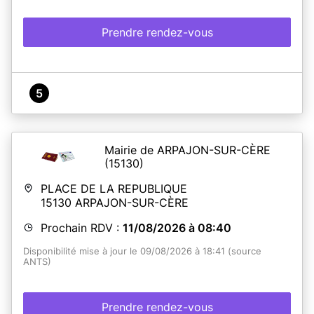
des deux parents).
- Justificatif de domicile des 2 parents + CNI des 2
parents.
Prendre rendez-vous
Pour les majeurs vivants chez leurs parents:
- Attestation sur l'honneur de domicile des parents.
- Originaux CNI parents.
- Justificatif de domicile des parents.( factures ;
5
téléphone; éléctricité, impôts.)
Mairie de ARPAJON-SUR-CÈRE
(15130)
En savoir plus
PLACE DE LA REPUBLIQUE
15130
ARPAJON-SUR-CÈRE
Prochain RDV :
11/08/2026 à 08:40
Disponibilité mise à jour le 09/08/2026 à 18:41 (source
ANTS)
Prendre rendez-vous