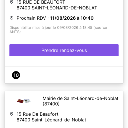
15 RUE DE BEAUFORT
n'est pas complet , nous ne pourrons pas traiter votre
87400
SAINT-LÉONARD-DE-NOBLAT
demande lors de votre rendez-vous.
Le récapitulatif de
la pré-demande ANTS doit être
IMPERATIVEMENT
Prochain RDV :
11/08/2026 à 10:40
imprimé
, c'est indispensable au bon déroulement de
ce service. Merci.
Disponibilité mise à jour le 09/08/2026 à 18:45 (source
ANTS)
En savoir plus
Prendre rendez-vous
10
Mairie de Saint-Léonard-de-Noblat
(87400)
15 Rue De Beaufort
87400
Saint-Léonard-de-Noblat