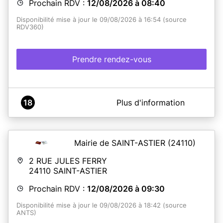
Prochain RDV :
12/08/2026 à 08:40
Disponibilité mise à jour le 09/08/2026 à 16:54 (source
RDV360)
Prendre rendez-vous
A propos de Mairie de Montcuq
18
Plus d'information
Les remises de titre se font
sur rendez-vous
.
PIECES A FOURNIR POUR LES PERSONNES MAJEURS
Mairie de SAINT-ASTIER
(24110)
POUR LA CARTE D'IDENTITE :
- Réaliser une
pré-demande
sur internet sur le site ANTS
2 RUE JULES FERRY
https://passeport.ants.gouv.fr/demarches-en-
24110
SAINT-ASTIER
ligne/effectuer-le-renouvellement-de-votre-carte-
Prochain RDV :
12/08/2026 à 09:30
didentite
Disponibilité mise à jour le 09/08/2026 à 18:42 (source
ANTS)
et
imprimer la feuille récapitulative à taille réelle
.