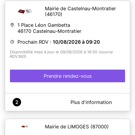
Mairie de Castelnau-Montratier
(46170)
1 Place Léon Gambetta
46170
Castelnau-Montratier
Prochain RDV :
10/08/2026 à 09:20
Disponibilité mise à jour le 09/08/2026 à 16:50 (source
RDV360)
Prendre rendez-vous
A propos de Mairie de Castelnau-Montratier
2
Plus d'information
PIECES A FOURNIR
POUR LA CARTE D'IDENTITE ou LE PASSEPORT
Mairie de LIMOGES
(87000)
- Réaliser une pré-demande sur le site Internet ANTS (