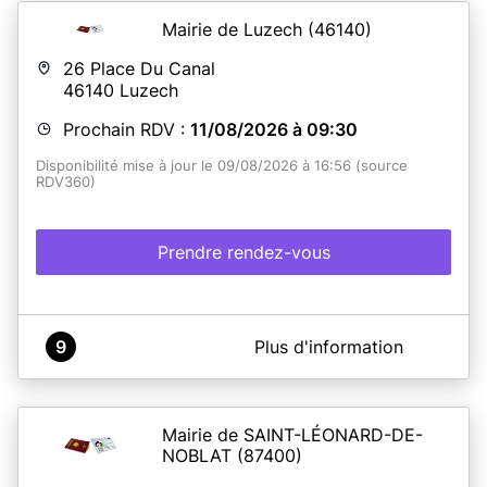
Mairie de Luzech
(46140)
26 Place Du Canal
46140
Luzech
Prochain RDV :
11/08/2026 à 09:30
Disponibilité mise à jour le 09/08/2026 à 16:56 (source
RDV360)
Prendre rendez-vous
A propos de Mairie de Luzech - Service CNI Passeports
9
Plus d'information
Les remises de titres se font tous les jours de 9h à 12h et
de 13h à 16h sans rendez-vous.
ATTENTION : AUCUNE REMISE NE SERA EFFECTUÉE LE
MARDI APRES-MIDI NI LE JEUDI TOUTE LA JOURNÉE
Mairie de SAINT-LÉONARD-DE-
NOBLAT
(87400)
ATTENTION !
Il est impératif d'imprimer toutes les
pièces à fournir
avant
le RDV en Mairie. Si votre dossier