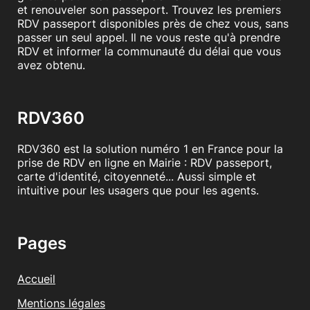
et renouveler son passeport. Trouvez les premiers
parent hébergeant . (Factures, téléphone, électricité,
impôts de moins d'un an.)
RDV passeport disponibles près de chez vous, sans
passer un seul appel. Il ne vous reste qu'à prendre
POUR LE PASSEPORT
RDV et informer la communauté du délai que vous
avez obtenu.
- Réaliser une
pré-demande
sur internet sur le site ANTS
https://passeport.ants.gouv.fr/demarches-en-
ligne/effectuer-le-renouvellement-de-votre-carte-
RDV360
didentite
RDV360 est la solution numéro 1 en France pour la
et
imprimer la feuille récapitulative à taille réelle.
prise de RDV en ligne en Mairie : RDV passeport,
carte d'identité, citoyenneté... Aussi simple et
- Carte d'identité en cours de validité
ou
1 acte de
naissance
de moins de 3 mois délivré par la Mairie
intuitive pour les usagers que pour les agents.
du
lieu de Naissance
(si la commune de naissance n'est
pas rattachée à COMEDEC).
Dans tous les cas connaitre la filiation (nom + prénoms +
Pages
date et lieu de naissance de vos parents).
- 1 planche entière de photos
d'identité
conformes aux
Accueil
normes officielles.
Prise chez un photographe ou
photomaton (photo scolaire refusée).
La photo ne doit
Mentions légales
être ni coupée ni collée sur la pré-demande
, datée