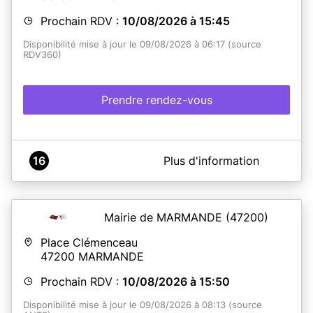
des empreintes) au dépôt du dossier et à la
récupération du titre.
Prochain RDV :
10/08/2026 à 15:45
La présence des mineurs est obligatoire et ils
doivent être accompagnés de leur représentant
Disponibilité mise à jour le 09/08/2026 à 06:17 (source
légal :
RDV360)
Lors du dépôt du dossier pour les mineurs
de moins de 18 ans.
Lors du retrait de la Carte Nationale
Prendre rendez-vous
d’Identité et du Passeport pour les mineurs
de 12 à 18 ans.
En savoir plus
A propos de MAIRIE DE LA REOLE
16
Plus d'information
SERVICE PUBLIC - PLATEFORME CNI / PASSEPORT
Mairie de MARMANDE
(47200)
En savoir plus
Place Clémenceau
47200
MARMANDE
Prochain RDV :
10/08/2026 à 15:50
Disponibilité mise à jour le 09/08/2026 à 08:13 (source