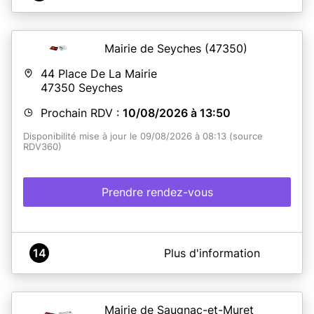
Mairie de Seyches
(47350)
44 Place De La Mairie
47350
Seyches
Prochain RDV :
10/08/2026 à 13:50
Disponibilité mise à jour le 09/08/2026 à 08:13 (source
RDV360)
Prendre rendez-vous
A propos de Mairie de SEYCHES
14
Plus d'information
ATTENTION :
La pré-demande est GRATUITE, elle se fait sur le site de
l'ANTS :
https://ants.gouv.fr
Mairie de Saugnac-et-Muret