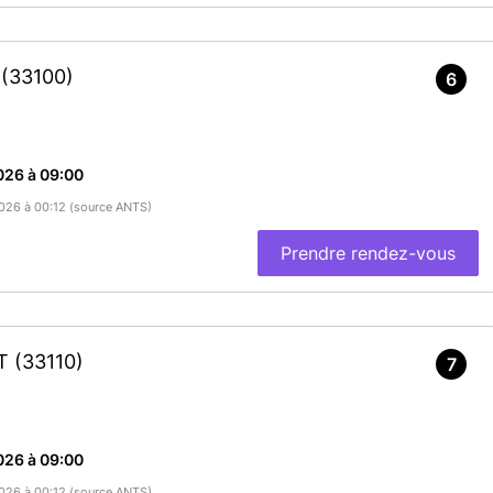
ien confirmé", vous recevez un e-mail dans les 10 minutes.
 cet e-mail ne pas renouveler inutilement votre demande de
X
(33100)
6
En savoir plus
026 à 09:00
/2026 à 00:12 (source ANTS)
Prendre rendez-vous
AT
(33110)
7
026 à 09:00
/2026 à 00:12 (source ANTS)