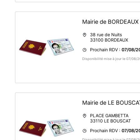
Lorsque vous lisez la mention "votre rendez-vous est b
Nous vous remercions de patienter pour la réception de
rendez-vous.
Mairie de BORDEAU
38 rue de Nuits
33100
BORDEAUX
Prochain RDV :
07/08/2
Disponibilité mise à jour le 07/08
Mairie de LE BOUSC
PLACE GAMBETTA
33110
LE BOUSCAT
Prochain RDV :
07/08/2
Disponibilité mise à jour le 07/08