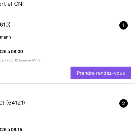
rt et CNI
610)
1
smann
026 à 08:00
/2026 à 00:12 (source ANTS)
Prendre rendez-vous
tet
(64121)
2
e
026 à 08:15