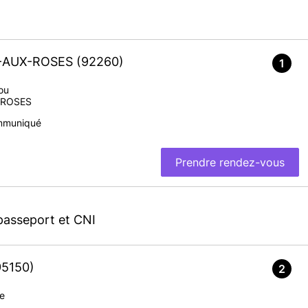
Y-AUX-ROSES
(92260)
1
ou
-ROSES
mmuniqué
Prendre rendez-vous
passeport et CNI
95150)
2
le