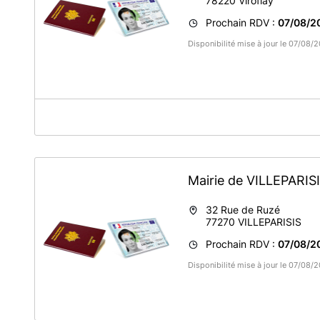
78220
Viroflay
Prochain RDV :
07/08/2
Disponibilité mise à jour le 07/08
A propos de Mairie de Viroflay
Viroflay, qui jouxte Versailles, est situé à 6,5 kilomètres 
100 habitants et est dotée d'un cadre naturel privilégié av
Viroflay est membre de la communauté d’agglomération Ve
Mairie de VILLEPARIS
000 habitants).
32 Rue de Ruzé
77270
VILLEPARISIS
Prochain RDV :
07/08/2
Disponibilité mise à jour le 07/08