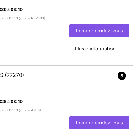
026 à 08:40
/2026 à 06:16 (source RDV360)
Prendre rendez-vous
Plus d'information
à l'ouest de Paris et s'étend sur 350 hectares. La Ville compte 17
ec 148 hectares de forêt sur son territoire.
rsailles Grand Parc, qui est constituée de 18 communes (270
IS
(77270)
8
En savoir plus
026 à 08:40
/2026 à 08:16 (source ANTS)
Prendre rendez-vous