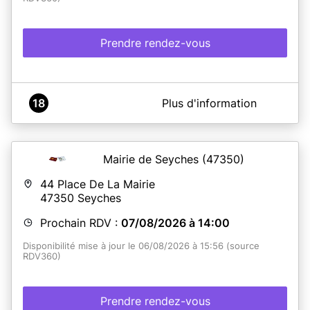
Prendre rendez-vous
A propos de Mairie de Saugnac-et-Muret
18
Plus d'information
Service CNI / Passeport
Mairie de Seyches
(47350)
En savoir plus
44 Place De La Mairie
47350
Seyches
Prochain RDV :
07/08/2026 à 14:00
Disponibilité mise à jour le 06/08/2026 à 15:56 (source
RDV360)
Prendre rendez-vous