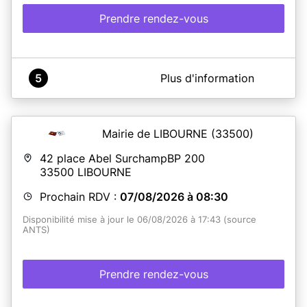
Prendre rendez-vous
A propos de Mairie Saint-Pandelon
5
Plus d'information
Lorsque vous lisez la mention "votre rendez-vous est
bien confirmé", vous recevez un e-mail dans les 10
minutes. Nous vous remercions de patienter pour la
réception de cet e-mail ne pas renouveler inutilement
Mairie de LIBOURNE
(33500)
votre demande de rendez-vous.
42 place Abel SurchampBP 200
33500
LIBOURNE
En savoir plus
Prochain RDV :
07/08/2026 à 08:30
Disponibilité mise à jour le 06/08/2026 à 17:43 (source
ANTS)
Prendre rendez-vous