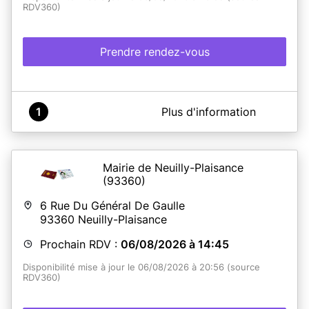
RDV360)
Prendre rendez-vous
A propos de Mairie de Beaumont-du-Gâtinais
1
Plus d'information
Fermeture le samedi juillet - août
Mairie de Neuilly-Plaisance
En savoir plus
(93360)
6 Rue Du Général De Gaulle
93360
Neuilly-Plaisance
Prochain RDV :
06/08/2026 à 14:45
Disponibilité mise à jour le 06/08/2026 à 20:56 (source
RDV360)