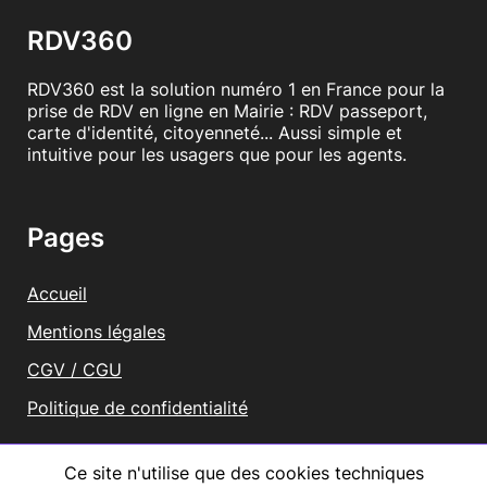
RDV360
RDV360 est la solution numéro 1 en France pour la
prise de RDV en ligne en Mairie : RDV passeport,
carte d'identité, citoyenneté... Aussi simple et
intuitive pour les usagers que pour les agents.
Pages
Accueil
Mentions légales
CGV / CGU
Politique de confidentialité
Vous représentez une mairie ?
Ce site n'utilise que des cookies techniques