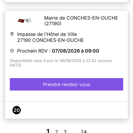
Bienvenue à la mairie de Saclay
Mairie de CONCHES-EN-OUCHE
En savoir plus
(27190)
Impasse de l'Hôtel de Ville
27190
CONCHES-EN-OUCHE
Prochain RDV :
07/08/2026 à 09:00
Disponibilité mise à jour le 06/08/2026 à 22:42 (source
ANTS)
Prendre rendez-vous
20
1
2
3
24
...