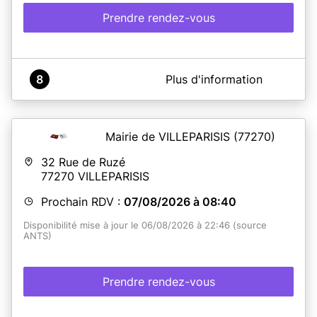
Prendre rendez-vous
A propos de Mairie de Viroflay
8
Plus d'information
Viroflay, qui jouxte Versailles, est situé à 6,5 kilomètres à
l'ouest de Paris et s'étend sur 350 hectares. La Ville
compte 17 100 habitants et est dotée d'un cadre naturel
privilégié avec 148 hectares de forêt sur son territoire.
Mairie de VILLEPARISIS
(77270)
Viroflay est membre de la communauté d’agglomération
Versailles Grand Parc, qui est constituée de 18
32 Rue de Ruzé
communes (270 000 habitants).
77270
VILLEPARISIS
Prochain RDV :
07/08/2026 à 08:40
En savoir plus
Disponibilité mise à jour le 06/08/2026 à 22:46 (source
ANTS)
Prendre rendez-vous