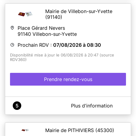
DE VOTRE DOSSIER. NOUS VOUS INVITONS À VÉRIFIER
LA COMPLÉTUDE DE VOTRE DOSSIER.
Mairie de Villebon-sur-Yvette
2 - UN PHOTOMATON EST DISPONIBLE EN MAIRIE
(91140)
En savoir plus
(VENIR 10 MN AVANT VOTRE RDV)
Place Gérard Nevers
91140
Villebon-sur-Yvette
En savoir plus
Prochain RDV :
07/08/2026 à 08:30
Disponibilité mise à jour le 06/08/2026 à 20:47 (source
RDV360)
Prendre rendez-vous
A propos de Mairie de Villebon-sur-Yvette
5
Plus d'information
Bienvenue à la Mairie
de Villebon-sur-Yvette !
Vous pouvez prendre rendez-vous en ligne pour la
Mairie de PITHIVIERS
(45300)
délivrance des Cartes nationales d'identité et