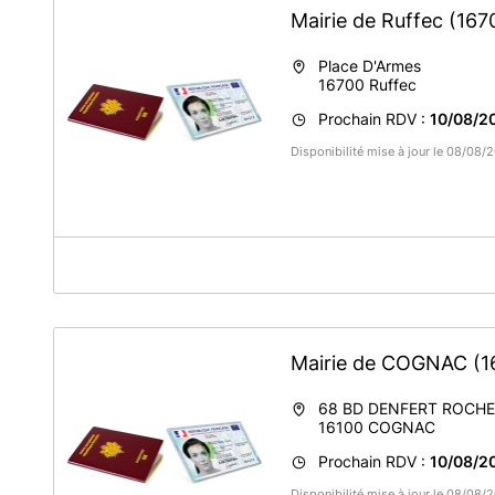
Mairie de Ruffec
(167
Place D'Armes
16700
Ruffec
Prochain RDV :
10/08/20
Disponibilité mise à jour le 08/08
A propos de Mairie de RUFFEC
Nos services sont ouverts en semaine sur les horaires ind
mois uniquement.
Mairie de COGNAC
(1
68 BD DENFERT ROCH
16100
COGNAC
Prochain RDV :
10/08/20
Disponibilité mise à jour le 08/08/