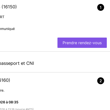
S
(16150)
1
ERT
mmuniqué
Prendre rendez-vous
passeport et CNI
1
6160)
2
re.
026 à 08:35
2026 à 13:16 (source ANTS)