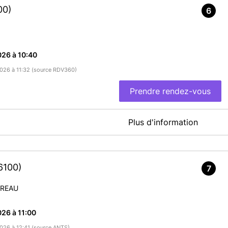
00)
6
26 à 10:40
/2026 à 11:32 (source RDV360)
Prendre rendez-vous
Plus d'information
iqués en bas de page. Le samedi : ouverture le 1er samedi du
6100)
7
En savoir plus
EREAU
26 à 11:00
2026 à 12:41 (source ANTS)