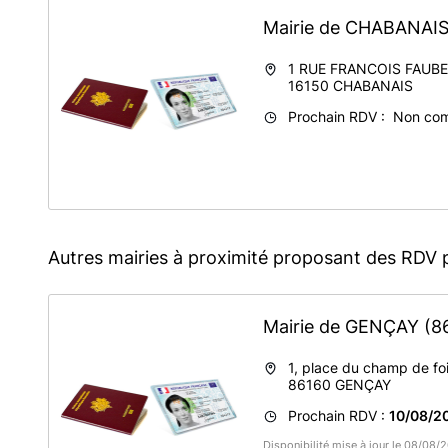
Mairie de CHABANAI
1 RUE FRANCOIS FAUB
16150
CHABANAIS
Prochain RDV : Non co
Autres mairies à proximité proposant des RDV 
Mairie de GENÇAY
(8
1, place du champ de foi
86160
GENÇAY
Prochain RDV :
10/08/2
Disponibilité mise à jour le 08/08/