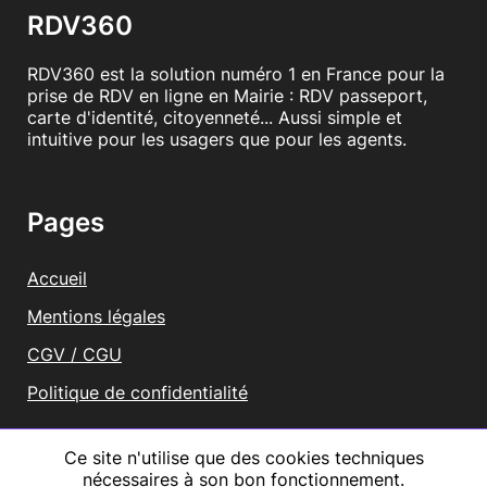
RDV360
RDV360 est la solution numéro 1 en France pour la
prise de RDV en ligne en Mairie : RDV passeport,
carte d'identité, citoyenneté... Aussi simple et
intuitive pour les usagers que pour les agents.
Pages
Accueil
Mentions légales
CGV / CGU
Politique de confidentialité
Vous représentez une mairie ?
Ce site n'utilise que des cookies techniques
nécessaires à son bon fonctionnement.