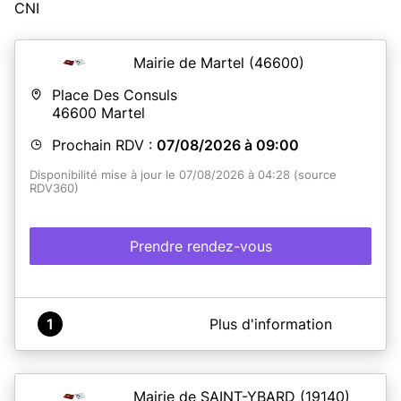
CNI
Mairie de Martel
(46600)
Place Des Consuls
46600
Martel
Prochain RDV :
07/08/2026 à 09:00
Disponibilité mise à jour le 07/08/2026 à 04:28 (source
RDV360)
Prendre rendez-vous
A propos de Mairie de MARTEL
1
Plus d'information
Les rendez-vous pour les cartes d'identités et
passeports se font uniquement
les mardi et jeudi de
13h30 à 17h et les mercredi et vendredi de 9h à 12h
Les remises de titre se font sans rendez-vous aux
Mairie de SAINT-YBARD
(19140)