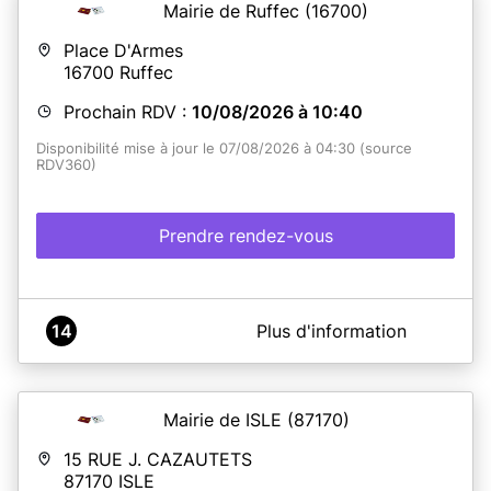
Mairie de Ruffec
(16700)
Place D'Armes
16700
Ruffec
Prochain RDV :
10/08/2026 à 10:40
Disponibilité mise à jour le 07/08/2026 à 04:30 (source
RDV360)
Prendre rendez-vous
A propos de Mairie de RUFFEC
14
Plus d'information
Nos services sont ouverts en semaine sur les horaires
indiqués en bas de page. Le samedi : ouverture le 1er
samedi du mois uniquement.
Mairie de ISLE
(87170)
15 RUE J. CAZAUTETS
En savoir plus
87170
ISLE