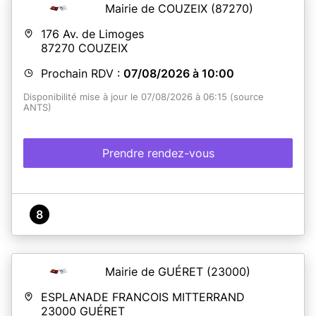
MSA, Justice, prime renov, Banque de France...) et les
Mairie de COUZEIX
(87270)
demandes de CNI et passeports.
176 Av. de Limoges
87270
COUZEIX
En savoir plus
Prochain RDV :
07/08/2026 à 10:00
Disponibilité mise à jour le 07/08/2026 à 06:15 (source
ANTS)
Prendre rendez-vous
8
Mairie de GUÉRET
(23000)
ESPLANADE FRANCOIS MITTERRAND
23000
GUÉRET