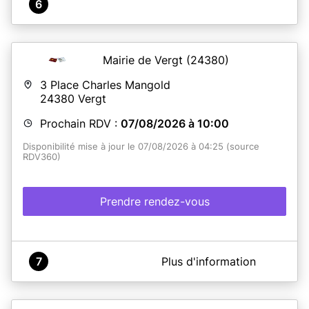
6
Mairie de Vergt
(24380)
3 Place Charles Mangold
24380
Vergt
Prochain RDV :
07/08/2026 à 10:00
Disponibilité mise à jour le 07/08/2026 à 04:25 (source
RDV360)
Prendre rendez-vous
A propos de France Services Vergt
7
Plus d'information
Espace France Services situé dans la mairie de Vergt, on
vous accompagne sur les démarches administratives
(CAF, Pole Emploi, CPAM, DGFIP, Assurance retraite,