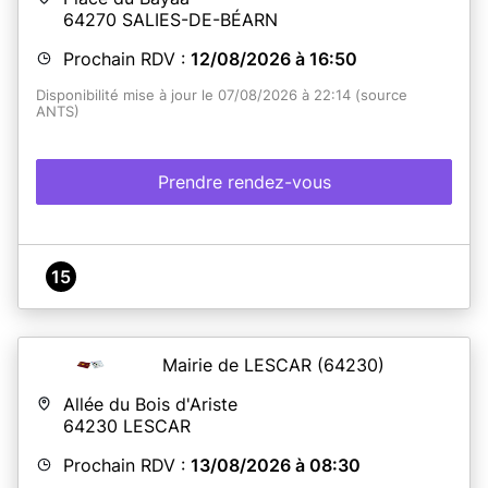
fabrication d'acheminement par l'ANTS (1 mois et demi
64270
SALIES-DE-BÉARN
à 2 mois).
Prochain RDV :
12/08/2026 à 16:50
Pour tout renseignement ou difficultés pour prendre
un rendez-vous, vous pouvez joindre le service les
Disponibilité mise à jour le 07/08/2026 à 22:14 (source
lundis et vendredis matin au 05.59.05.76.79
ANTS)
En savoir plus
Prendre rendez-vous
15
Mairie de LESCAR
(64230)
Allée du Bois d'Ariste
64230
LESCAR
Prochain RDV :
13/08/2026 à 08:30