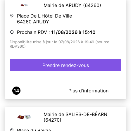
Mairie de ARUDY
(64260)
En savoir plus
Place De L'Hôtel De Ville
64260
ARUDY
Prochain RDV :
11/08/2026 à 15:40
Disponibilité mise à jour le 07/08/2026 à 19:49 (source
RDV360)
Prendre rendez-vous
A propos de MAIRIE ARUDY
14
Plus d'information
Attention : Prenez vos précautions en vérifiant la
validité de vos titres d’identité avant de réserver un
voyage.
Mairie de SALIES-DE-BÉARN
Le délai d'obtention d'une carte nationale d'identité ou
(64270)
d'un passeport comprend la prise d'un rendez-vous
en mairie (attente de 4 mois à ce jour) et le délai de
Place du Bayaa