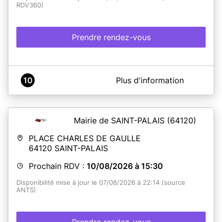
RDV360)
Prendre rendez-vous
A propos de Mairie Saint-Pandelon
10
Plus d'information
Lorsque vous lisez la mention "votre rendez-vous est
bien confirmé", vous recevez un e-mail dans les 10
minutes. Nous vous remercions de patienter pour la
réception de cet e-mail ne pas renouveler inutilement
Mairie de SAINT-PALAIS
(64120)
votre demande de rendez-vous.
PLACE CHARLES DE GAULLE
64120
SAINT-PALAIS
En savoir plus
Prochain RDV :
10/08/2026 à 15:30
Disponibilité mise à jour le 07/08/2026 à 22:14 (source
ANTS)
Prendre rendez-vous