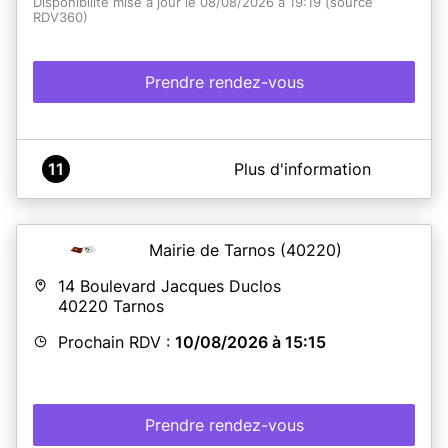
Disponibilité mise à jour le 08/08/2026 à 19:19 (source
RDV360)
Prendre rendez-vous
A propos de Mairie Saint-Pandelon
11
Plus d'information
Lorsque vous lisez la mention "votre rendez-vous est
bien confirmé", vous recevez un e-mail dans les 10
minutes. Nous vous remercions de patienter pour la
réception de cet e-mail ne pas renouveler inutilement
Mairie de Tarnos
(40220)
votre demande de rendez-vous.
14 Boulevard Jacques Duclos
40220
Tarnos
En savoir plus
Prochain RDV :
10/08/2026 à 15:15
Prendre rendez-vous