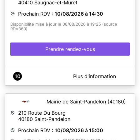
40410
Saugnac-et-Muret
Prochain RDV :
10/08/2026 à 14:30
Disponibilité mise à jour le 08/08/2026 à 19:25 (source
RDV360)
Prendre rendez-vous
A propos de Mairie de Saugnac-et-Muret
10
Plus d'information
Service CNI / Passeport
Mairie de Saint-Pandelon
(40180)
En savoir plus
210 Route Du Bourg
40180
Saint-Pandelon
Prochain RDV :
10/08/2026 à 15:00