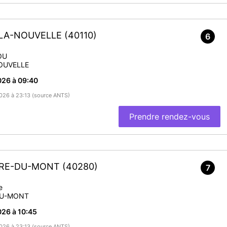
-LA-NOUVELLE
(40110)
6
OU
OUVELLE
026 à 09:40
/2026 à 23:13 (source ANTS)
Prendre rendez-vous
ERRE-DU-MONT
(40280)
7
e
DU-MONT
26 à 10:45
/2026 à 23:13 (source ANTS)