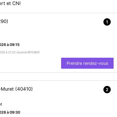
rt et CNI
290)
1
026 à 09:15
/2026 à 21:22 (source RDV360)
Prendre rendez-vous
t-Muret
(40410)
2
et
026 à 09:30