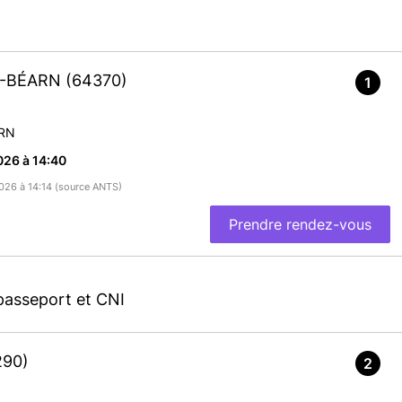
DE-BÉARN
(64370)
1
RN
026 à 14:40
2026 à 14:14 (source ANTS)
Prendre rendez-vous
passeport et CNI
290)
2