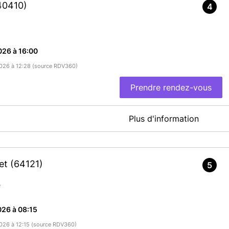
40410)
4
026 à 16:00
/2026 à 12:28 (source RDV360)
Prendre rendez-vous
Plus d'information
tet
(64121)
5
En savoir plus
e
26 à 08:15
/2026 à 12:15 (source RDV360)