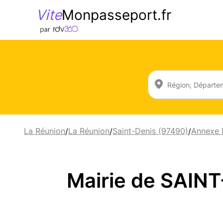
Vite
Monpasseport.fr
La Réunion
La Réunion
Saint-Denis (97490)
Annexe M
/
/
/
Mairie de SAINT