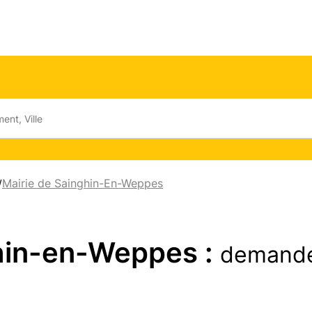
Mairie de Sainghin-En-Weppes
/
ghin-en-Weppes :
demande