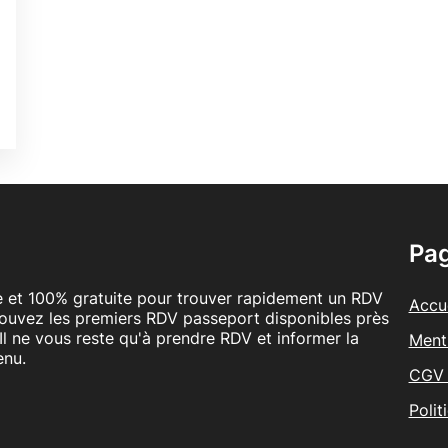
0
0
é
Pa
le et 100% gratuite pour trouver rapidement un RDV
Accue
rouvez les premiers RDV passeport disponibles près
Il ne vous reste qu'à prendre RDV et informer la
Ment
enu.
CGV 
Polit