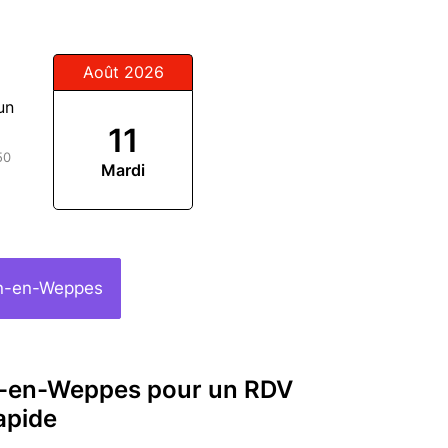
Août 2026
un
11
50
Mardi
in-en-Weppes
in-en-Weppes pour un RDV
apide