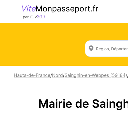
Vite
Monpasseport.fr
Hauts-de-France
Nord
Sainghin-en-Weppes (59184)
/
/
Mairie de Sain