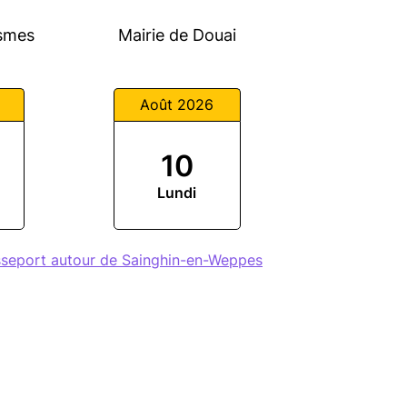
esmes
Mairie de Douai
Août 2026
10
Lundi
sseport autour de Sainghin-en-Weppes