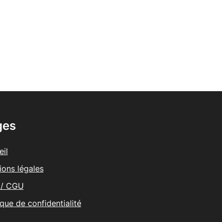
ges
il
ions légales
/ CGU
ique de confidentialité