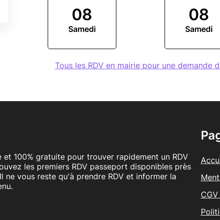
08
08
Samedi
Samedi
Tous les RDV en mairie pour une demande 
Pa
le et 100% gratuite pour trouver rapidement un RDV
Accue
rouvez les premiers RDV passeport disponibles près
Il ne vous reste qu'à prendre RDV et informer la
Ment
enu.
CGV 
Polit