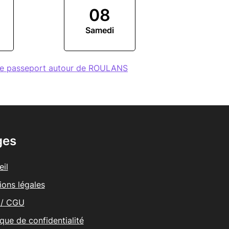
08
Samedi
de passeport autour de ROULANS
ges
il
ions légales
/ CGU
ique de confidentialité