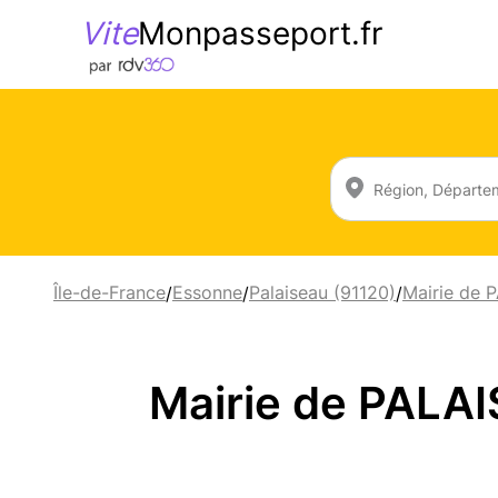
Vite
Monpasseport.fr
Île-de-France
Essonne
Palaiseau (91120)
Mairie de 
/
/
/
Mairie de PALA