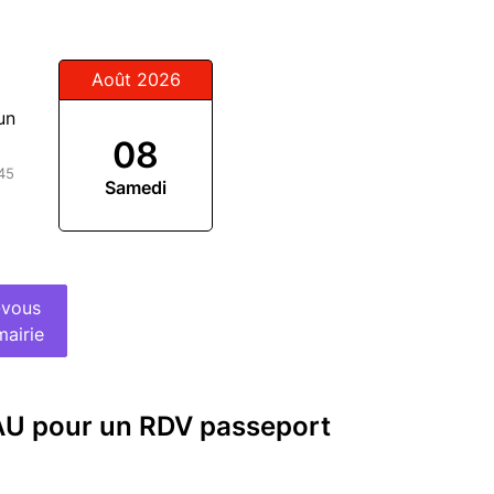
Août 2026
un
08
:45
Samedi
-vous
mairie
AU pour un RDV passeport