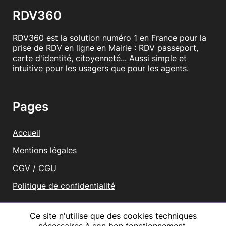
RDV360
RDV360 est la solution numéro 1 en France pour la
prise de RDV en ligne en Mairie : RDV passeport,
carte d'identité, citoyenneté... Aussi simple et
intuitive pour les usagers que pour les agents.
Pages
Accueil
Mentions légales
CGV / CGU
Politique de confidentialité
Vous représentez une mairie ?
Ce site n'utilise que des cookies techniques