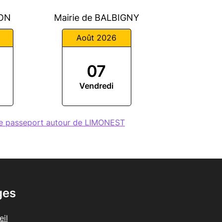
YON
Mairie de BALBIGNY
Août 2026
07
Vendredi
de passeport autour de LIMONEST
ges
il