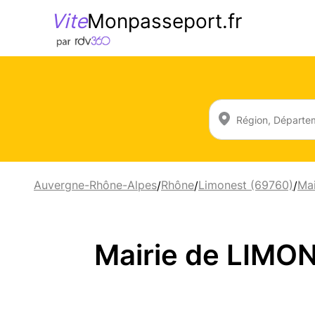
Vite
Monpasseport.fr
Auvergne-Rhône-Alpes
Rhône
Limonest (69760)
Ma
/
/
/
Mairie de LIMO