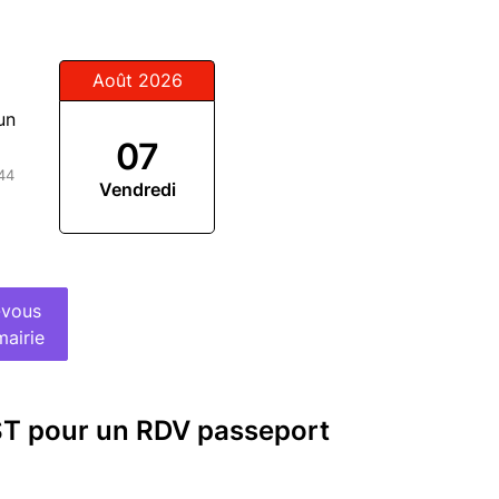
Août 2026
un
07
:44
Vendredi
-vous
mairie
ST pour un RDV passeport