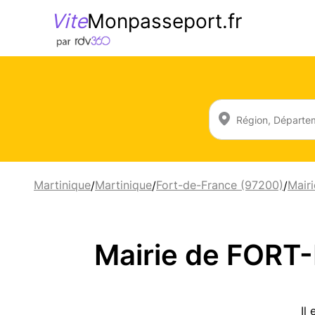
Vite
Monpasseport.fr
Martinique
Martinique
Fort-de-France (97200)
Mairi
/
/
/
Mairie de FORT
Il