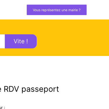
Vous représentez une mairie ?
Vite !
 RDV passeport
r :