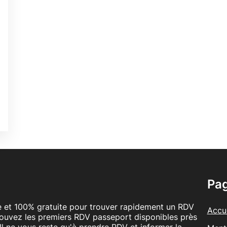
0
0
0
0
0
é
Pa
le et 100% gratuite pour trouver rapidement un RDV
Accue
rouvez les premiers RDV passeport disponibles près
Il ne vous reste qu'à prendre RDV et informer la