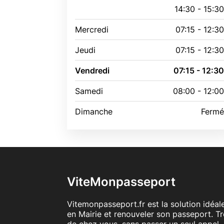
14:30 - 15:3
Mercredi
07:15 - 12:3
Jeudi
07:15 - 12:3
Vendredi
07:15 - 12:3
Samedi
08:00 - 12:0
Dimanche
Ferm
ViteMonpasseport
Vitemonpasseport.fr est la solution idéa
en Mairie et renouveler son passeport. T
de chez vous, sans passer un seul appel. 