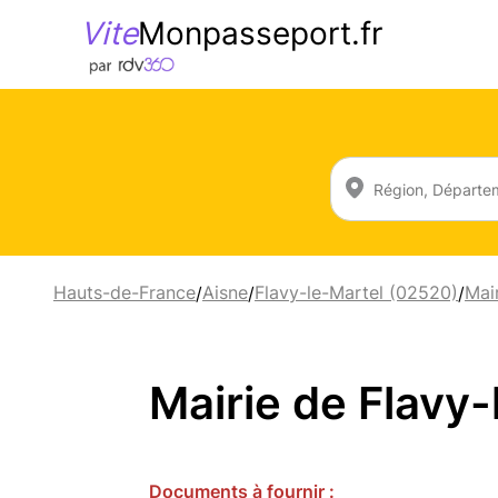
Vite
Monpasseport.fr
Hauts-de-France
Aisne
Flavy-le-Martel (02520)
Mai
/
/
/
Mairie de Flavy-
Documents à fournir :