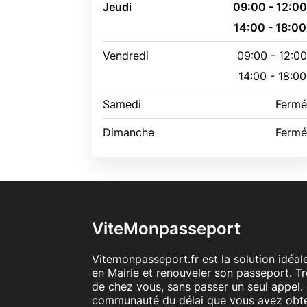
Jeudi
09:00 - 12:0
14:00 - 18:00
Vendredi
09:00 - 12:0
14:00 - 18:00
Samedi
Ferm
Dimanche
Ferm
ViteMonpasseport
Vitemonpasseport.fr est la solution idéa
en Mairie et renouveler son passeport. T
de chez vous, sans passer un seul appel. 
communauté du délai que vous avez obt