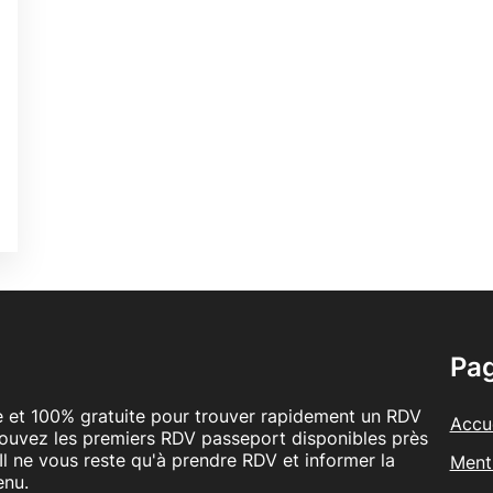
0
0
é
é
Pa
le et 100% gratuite pour trouver rapidement un RDV
Accue
rouvez les premiers RDV passeport disponibles près
Il ne vous reste qu'à prendre RDV et informer la
Ment
enu.