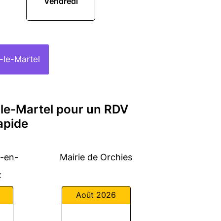
Vendredi
-le-Martel
-le-Martel pour un RDV
apide
s-en-
Mairie de Orchies
x
Août 2026