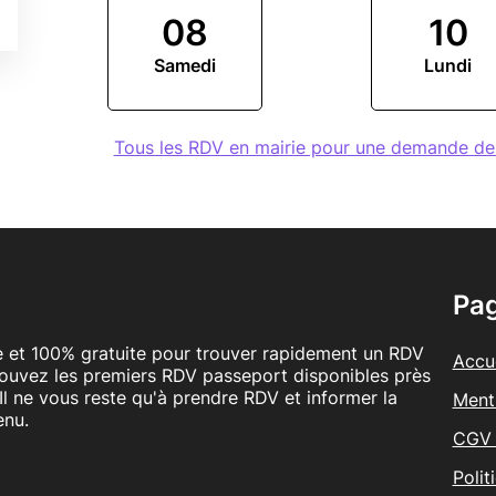
08
10
Samedi
Lundi
Tous les RDV en mairie pour une demande d
Pa
le et 100% gratuite pour trouver rapidement un RDV
Accue
rouvez les premiers RDV passeport disponibles près
Il ne vous reste qu'à prendre RDV et informer la
Ment
enu.
CGV 
Polit