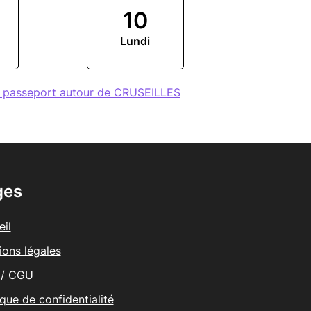
10
Lundi
e passeport autour de CRUSEILLES
ges
il
ions légales
/ CGU
ique de confidentialité