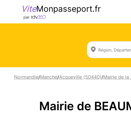
Vite
Monpasseport.fr
Normandie
Manche
Acqueville (50440)
Mairie de la
/
/
/
Mairie de BEA