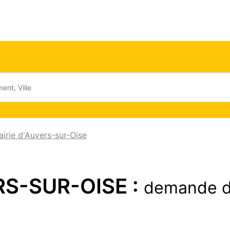
irie d'Auvers-sur-Oise
RS-SUR-OISE :
demande d