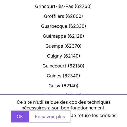
Grincourt-lès-Pas (62760)
Groffliers (62600)
Guarbecque (62330)
Guémappe (62128)
Guemps (62370)
Guigny (62140)
Guinecourt (62130)
Guînes (62340)
Guisy (62140)
Habarcq (62123)
Ce site n'utilise que des cookies techniques
Haillicourt (62940)
nécessaires à son bon fonctionnement.
Haisnes (62138)
Je refuse les cookies
OK
En savoir plus
Halinghen (62830)