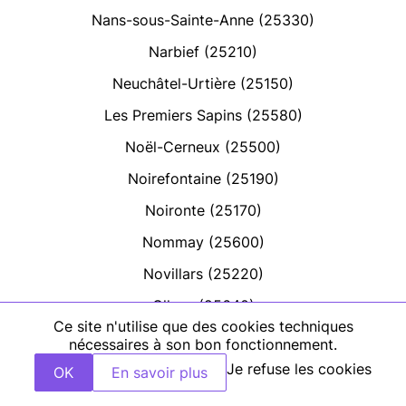
Nans-sous-Sainte-Anne (25330)
Narbief (25210)
Neuchâtel-Urtière (25150)
Les Premiers Sapins (25580)
Noël-Cerneux (25500)
Noirefontaine (25190)
Noironte (25170)
Nommay (25600)
Novillars (25220)
Ollans (25640)
Ce site n'utilise que des cookies techniques
Onans (25250)
nécessaires à son bon fonctionnement.
Orchamps-Vennes (25390)
Je refuse les cookies
OK
En savoir plus
Orgeans-Blanchefontaine (25120)