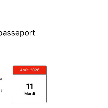
passeport
Août 2026
un
11
43
Mardi